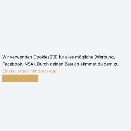
Wir verwenden Cookies🤷🏽‍♂️ für alles mögliche (Werbung,
Facebook, NSA). Durch deinen Besuch stimmst du dem zu.
Einstellungen
mir doch egal
Schließen
Datenschutz Übersicht
Wir nutzen leckere Cookies, um dir das beste Surferlebnis