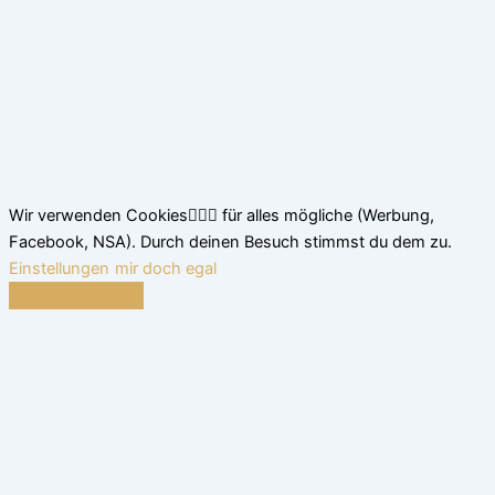
Wir verwenden Cookies🤷🏽‍♂️ für alles mögliche (Werbung,
Facebook, NSA). Durch deinen Besuch stimmst du dem zu.
Einstellungen
mir doch egal
Schließen
Datenschutz Übersicht
Wir nutzen leckere Cookies, um dir das beste Surferlebnis