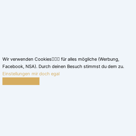
Wir verwenden Cookies🤷🏽‍♂️ für alles mögliche (Werbung,
Facebook, NSA). Durch deinen Besuch stimmst du dem zu.
Einstellungen
mir doch egal
Schließen
Datenschutz Übersicht
Wir nutzen leckere Cookies, um dir das beste Surferlebnis