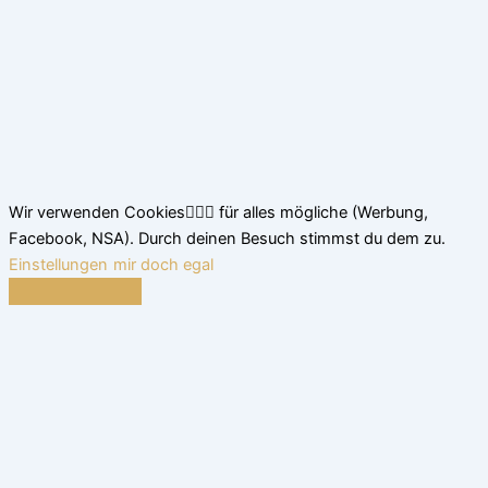
Wir verwenden Cookies🤷🏽‍♂️ für alles mögliche (Werbung,
Facebook, NSA). Durch deinen Besuch stimmst du dem zu.
Einstellungen
mir doch egal
Schließen
Datenschutz Übersicht
Wir nutzen leckere Cookies, um dir das beste Surferlebnis