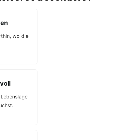
den
rthin, wo die
voll
 Lebenslage
uchst.