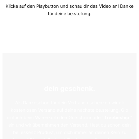
Klicke auf den Playbutton und schau dir das Video an! Danke
für deine be.stellung.
dein geschenk.
Als Dankeschön für dein Vertrauen schenken wir dir
kostenlosen Versand auf deine nächste be.stellung. Gib
einfach beim Warenkorb den Gutscheincode “
freebeship
“
ein und wir übernehmen den Versand. Hast du schon dein
be. essenz Produkt, um dich immer an deinen Kern zu