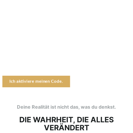
DEIN FRAMEWORK
FÜR DEIN
LEBEN!
Alles, was du brauchst, um jede Realität zu shiften – wieder
und wieder.
Entschlüssele deinen Code. Wähle deine Wahrheit. Kreiere
deine Identität.
Der tiefste Shift, den du jemals machen kannst, ist dich zu
erinnern, wer du wirklich bist.
Ich aktiviere meinen Code.
Deine Realität ist nicht das, was du denkst.
DIE WAHRHEIT, DIE ALLES
VERÄNDERT