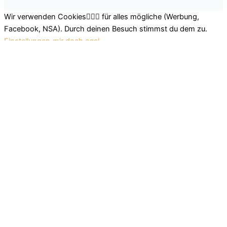
Wir verwenden Cookies🤷🏽‍♂️ für alles mögliche (Werbung,
Facebook, NSA). Durch deinen Besuch stimmst du dem zu.
Einstellungen
mir doch egal
Schließen
Datenschutz Übersicht
Wir nutzen leckere Cookies, um dir das beste Surferlebnis
bieten zu können. Einerseits nutzen wir Cookies, die für das
Funktionieren der Grundfunktionen der Website unerlässlich
sind. Andererseits verwenden wir auch Cookies von
Drittanbietern, die uns helfen zu analysieren und zu verstehen,
wie du diese Website nutzt. So können wir uns stetig
verbessern und auf diese Weise dein Surferlebnis anpassen.
Diese Cookies werden nur mit deiner Zustimmung in deinem