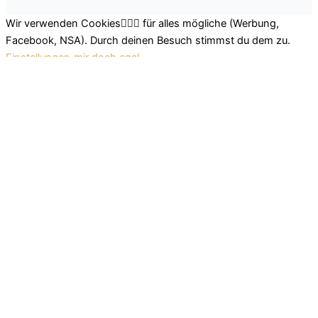
Wir verwenden Cookies🤷🏽‍♂️ für alles mögliche (Werbung,
Facebook, NSA). Durch deinen Besuch stimmst du dem zu.
Einstellungen
mir doch egal
Schließen
Datenschutz Übersicht
Wir nutzen leckere Cookies, um dir das beste Surferlebnis
bieten zu können. Einerseits nutzen wir Cookies, die für das
Funktionieren der Grundfunktionen der Website unerlässlich
sind. Andererseits verwenden wir auch Cookies von
Drittanbietern, die uns helfen zu analysieren und zu verstehen,
wie du diese Website nutzt. So können wir uns stetig
verbessern und auf diese Weise dein Surferlebnis anpassen.
Diese Cookies werden nur mit deiner Zustimmung in deinem