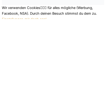
Wir verwenden Cookies🤷🏽‍♂️ für alles mögliche (Werbung,
Facebook, NSA). Durch deinen Besuch stimmst du dem zu.
Einstellungen
mir doch egal
Schließen
Datenschutz Übersicht
Wir nutzen leckere Cookies, um dir das beste Surferlebnis
bieten zu können. Einerseits nutzen wir Cookies, die für das
Funktionieren der Grundfunktionen der Website unerlässlich
sind. Andererseits verwenden wir auch Cookies von
Drittanbietern, die uns helfen zu analysieren und zu verstehen,
wie du diese Website nutzt. So können wir uns stetig
verbessern und auf diese Weise dein Surferlebnis anpassen.
Diese Cookies werden nur mit deiner Zustimmung in deinem