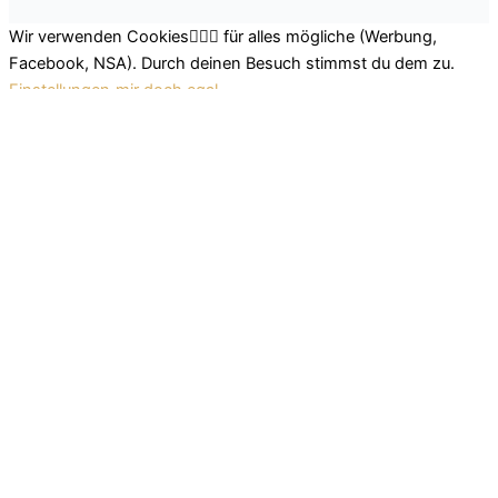
Wir verwenden Cookies🤷🏽‍♂️ für alles mögliche (Werbung,
Facebook, NSA). Durch deinen Besuch stimmst du dem zu.
Einstellungen
mir doch egal
Schließen
Datenschutz Übersicht
Wir nutzen leckere Cookies, um dir das beste Surferlebnis
bieten zu können. Einerseits nutzen wir Cookies, die für das
Funktionieren der Grundfunktionen der Website unerlässlich
sind. Andererseits verwenden wir auch Cookies von
Drittanbietern, die uns helfen zu analysieren und zu verstehen,
wie du diese Website nutzt. So können wir uns stetig
verbessern und auf diese Weise dein Surferlebnis anpassen.
Diese Cookies werden nur mit deiner Zustimmung in deinem