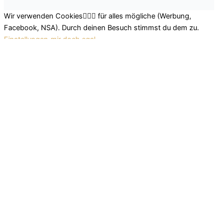
Wir verwenden Cookies🤷🏽‍♂️ für alles mögliche (Werbung,
Facebook, NSA). Durch deinen Besuch stimmst du dem zu.
Einstellungen
mir doch egal
Schließen
Datenschutz Übersicht
Wir nutzen leckere Cookies, um dir das beste Surferlebnis
bieten zu können. Einerseits nutzen wir Cookies, die für das
Funktionieren der Grundfunktionen der Website unerlässlich
sind. Andererseits verwenden wir auch Cookies von
Drittanbietern, die uns helfen zu analysieren und zu verstehen,
wie du diese Website nutzt. So können wir uns stetig
verbessern und auf diese Weise dein Surferlebnis anpassen.
Diese Cookies werden nur mit deiner Zustimmung in deinem