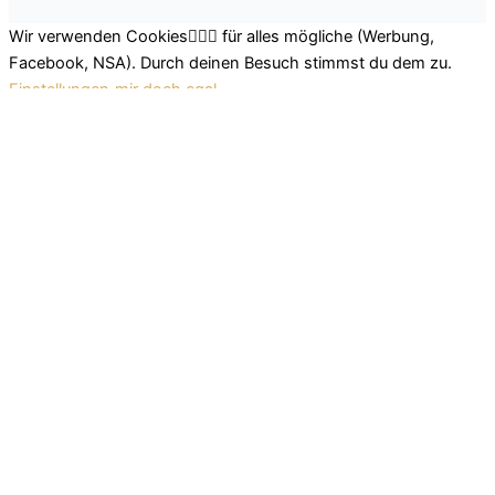
Wir verwenden Cookies🤷🏽‍♂️ für alles mögliche (Werbung,
Facebook, NSA). Durch deinen Besuch stimmst du dem zu.
Einstellungen
mir doch egal
Schließen
Datenschutz Übersicht
Wir nutzen leckere Cookies, um dir das beste Surferlebnis
bieten zu können. Einerseits nutzen wir Cookies, die für das
Funktionieren der Grundfunktionen der Website unerlässlich
sind. Andererseits verwenden wir auch Cookies von
Drittanbietern, die uns helfen zu analysieren und zu verstehen,
wie du diese Website nutzt. So können wir uns stetig
verbessern und auf diese Weise dein Surferlebnis anpassen.
Diese Cookies werden nur mit deiner Zustimmung in deinem