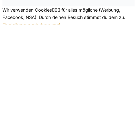
Wir verwenden Cookies🤷🏽‍♂️ für alles mögliche (Werbung,
Facebook, NSA). Durch deinen Besuch stimmst du dem zu.
Einstellungen
mir doch egal
Schließen
Datenschutz Übersicht
Wir nutzen leckere Cookies, um dir das beste Surferlebnis
bieten zu können. Einerseits nutzen wir Cookies, die für das
Funktionieren der Grundfunktionen der Website unerlässlich
sind. Andererseits verwenden wir auch Cookies von
Drittanbietern, die uns helfen zu analysieren und zu verstehen,
wie du diese Website nutzt. So können wir uns stetig
verbessern und auf diese Weise dein Surferlebnis anpassen.
Diese Cookies werden nur mit deiner Zustimmung in deinem