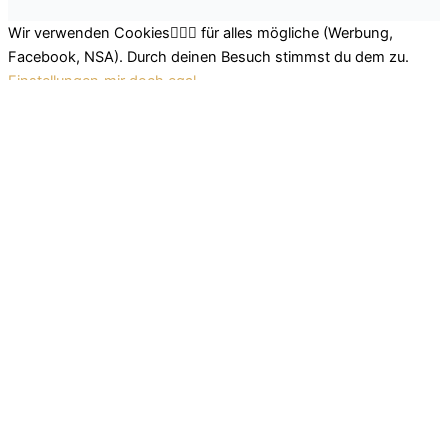
Wir verwenden Cookies🤷🏽‍♂️ für alles mögliche (Werbung,
Facebook, NSA). Durch deinen Besuch stimmst du dem zu.
Einstellungen
mir doch egal
Schließen
Datenschutz Übersicht
Wir nutzen leckere Cookies, um dir das beste Surferlebnis
bieten zu können. Einerseits nutzen wir Cookies, die für das
Funktionieren der Grundfunktionen der Website unerlässlich
sind. Andererseits verwenden wir auch Cookies von
Drittanbietern, die uns helfen zu analysieren und zu verstehen,
wie du diese Website nutzt. So können wir uns stetig
verbessern und auf diese Weise dein Surferlebnis anpassen.
Diese Cookies werden nur mit deiner Zustimmung in deinem