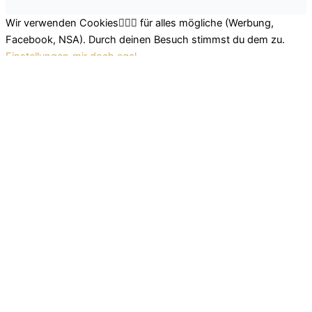
Wir verwenden Cookies🤷🏽‍♂️ für alles mögliche (Werbung,
Facebook, NSA). Durch deinen Besuch stimmst du dem zu.
Einstellungen
mir doch egal
Schließen
Datenschutz Übersicht
Wir nutzen leckere Cookies, um dir das beste Surferlebnis
bieten zu können. Einerseits nutzen wir Cookies, die für das
Funktionieren der Grundfunktionen der Website unerlässlich
sind. Andererseits verwenden wir auch Cookies von
Drittanbietern, die uns helfen zu analysieren und zu verstehen,
wie du diese Website nutzt. So können wir uns stetig
verbessern und auf diese Weise dein Surferlebnis anpassen.
Diese Cookies werden nur mit deiner Zustimmung in deinem