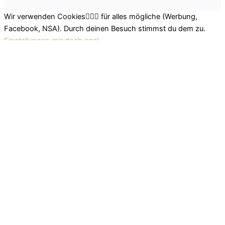
Wir verwenden Cookies🤷🏽‍♂️ für alles mögliche (Werbung,
Facebook, NSA). Durch deinen Besuch stimmst du dem zu.
Einstellungen
mir doch egal
Schließen
Datenschutz Übersicht
Wir nutzen leckere Cookies, um dir das beste Surferlebnis
bieten zu können. Einerseits nutzen wir Cookies, die für das
Funktionieren der Grundfunktionen der Website unerlässlich
sind. Andererseits verwenden wir auch Cookies von
Drittanbietern, die uns helfen zu analysieren und zu verstehen,
wie du diese Website nutzt. So können wir uns stetig
verbessern und auf diese Weise dein Surferlebnis anpassen.
Diese Cookies werden nur mit deiner Zustimmung in deinem