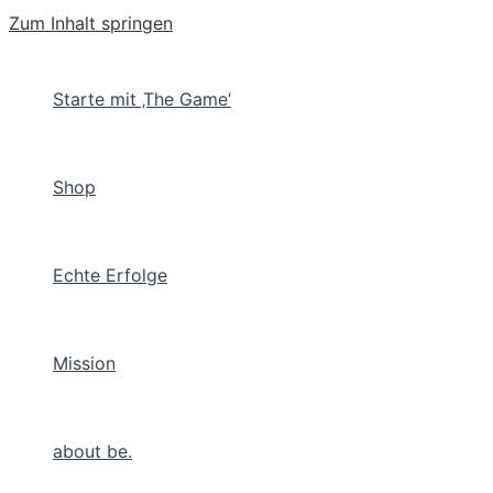
Zum Inhalt springen
Starte mit ‚The Game‘
Shop
Echte Erfolge
Mission
about be.