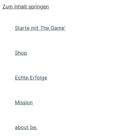
Zum Inhalt springen
Starte mit ‚The Game‘
Shop
Echte Erfolge
Mission
about be.