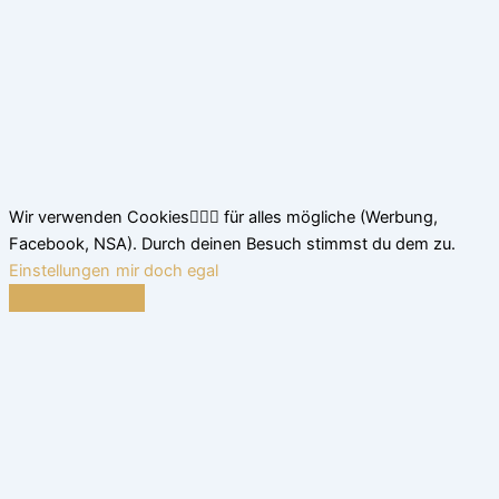
Wir verwenden Cookies🤷🏽‍♂️ für alles mögliche (Werbung,
Facebook, NSA). Durch deinen Besuch stimmst du dem zu.
Einstellungen
mir doch egal
Schließen
Datenschutz Übersicht
Wir nutzen leckere Cookies, um dir das beste Surferlebnis